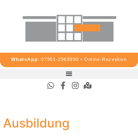
WhatsApp
:
07951-2969990
•
Online-Rezeption
Ausbildung